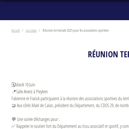
Accueil
Les news
Réunion territoriale 2025 pour les associations sportives
RÉUNION TER
🗓️Mardi 10 Juin
📍Salle Arvest à Pleyben
Fabienne et Franck participaient à la réunion des associations sportives du terr
🤝 Aux côtés Maël de Calan, président du Département, du CDOS 29, de nombr
💬 Une soirée d’échanges pour :
✅ Rappeler le soutien fort du Département au tissu associatif et sportif, y co