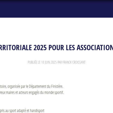
RITORIALE 2025 POUR LES ASSOCIATIO
PUBLIÉE LE
10 JUIN 2025
PAR FRANCK CROISSANT
itoire, organisée par le Département du Finistère.
eux maires et acteurs engagés du monde sportif.
mpris au sport adapté et handisport