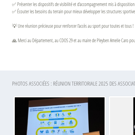
✅ Présenter les dispositifs de visibilité et d’accompagnement mis à disposition
✅ Écouter les besoins du terrain pour mieux développer les structures sportive
💡 Une réunion précieuse pour renforcer l’accès au sport pour toutes et tous !
🙏 Merci au Département, au CDOS 29 et au maire de Pleyben Amelie Caro pour
PHOTOS ASSOCIÉES : RÉUNION TERRITORIALE 2025 DES ASSOCIA