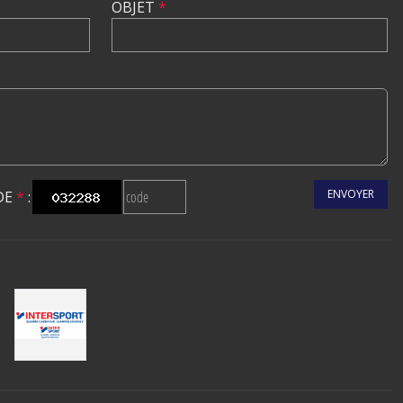
OBJET
*
ENVOYER
DE
*
: